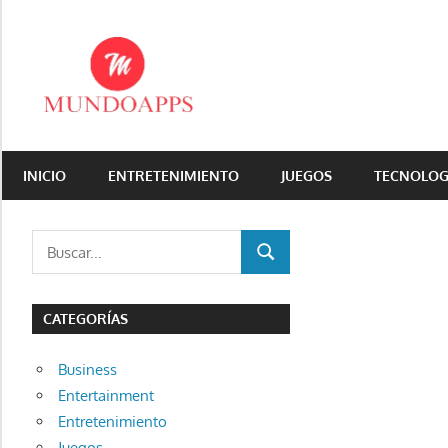
Saltar
al
contenido
Aquí
encontraras
INICIO
ENTRETENIMIENTO
JUEGOS
TECNOLOG
todo
para
tu
Buscar:
BUSCAR
celular
CATEGORÍAS
Business
Entertainment
Entretenimiento
Juegos