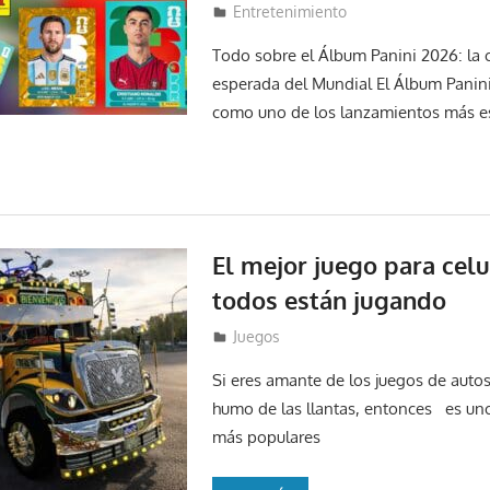
14 de mayo de 2026
Lucas Espinal
Entretenimiento
Todo sobre el Álbum Panini 2026: la 
esperada del Mundial El Álbum Panini
como uno de los lanzamientos más e
El mejor juego para cel
todos están jugando
9 de marzo de 2026
Lucas Espinal
Juegos
Si eres amante de los juegos de autos,
humo de las llantas, entonces es uno
más populares