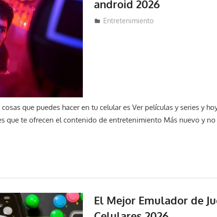
android 2026
19 de agosto de 2024
Lucas Espinal
Entretenimiento
cosas que puedes hacer en tu celular es Ver películas y series y h
s que te ofrecen el contenido de entretenimiento Más nuevo y no
El Mejor Emulador de J
Celulares 2026