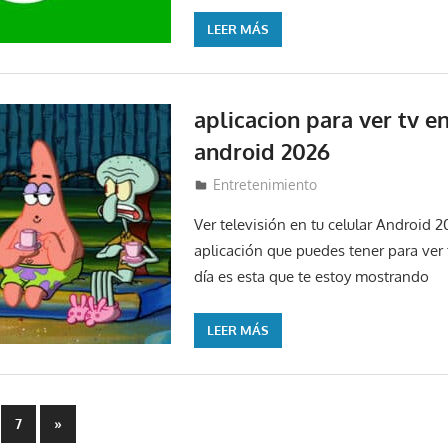
LEER MÁS
aplicacion para ver tv en
android 2026
21 de febrero de 2024
Lucas Espinal
Entretenimiento
Ver televisión en tu celular Android 2
aplicación que puedes tener para ver 
día es esta que te estoy mostrando
LEER MÁS
ón
Entradas
7
»
siguientes