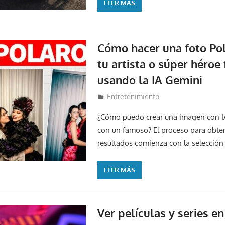
LEER MÁS
Cómo hacer una foto Po
tu artista o súper héroe 
usando la IA Gemini
17 de septiembre de 2025
Lucas Espinal
Entretenimiento
¿Cómo puedo crear una imagen con I
con un famoso? El proceso para obte
resultados comienza con la selecció
LEER MÁS
Ver películas y series en