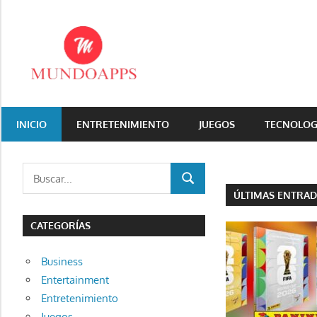
Saltar
al
contenido
Aquí
encontraras
INICIO
ENTRETENIMIENTO
JUEGOS
TECNOLOG
todo
para
tu
Buscar:
BUSCAR
celular
ÚLTIMAS ENTRA
CATEGORÍAS
Business
Entertainment
Entretenimiento
Juegos