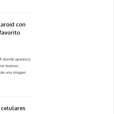
laroid con
favorito
A donde aparezca
ner buenos
n de una imagen
 celulares