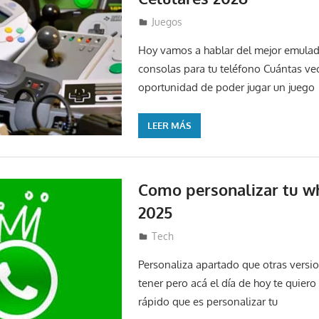
28 de marzo de 2024
Lucas Espinal
Juegos
Hoy vamos a hablar del mejor emulad
consolas para tu teléfono Cuántas vec
oportunidad de poder jugar un juego
LEER MÁS
Como personalizar tu 
2025
26 de febrero de 2024
Lucas Espinal
Tech
Personaliza apartado que otras vers
tener pero acá el día de hoy te quiero 
rápido que es personalizar tu