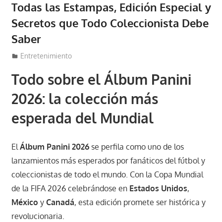
Todas las Estampas, Edición Especial y
Secretos que Todo Coleccionista Debe
Saber
14 de mayo de 2026
Lucas Espinal
Entretenimiento
Todo sobre el Álbum Panini
2026: la colección más
esperada del Mundial
El
Álbum Panini 2026
se perfila como uno de los
lanzamientos más esperados por fanáticos del fútbol y
coleccionistas de todo el mundo. Con la Copa Mundial
de la FIFA 2026 celebrándose en
Estados Unidos
,
México
y
Canadá
, esta edición promete ser histórica y
revolucionaria.