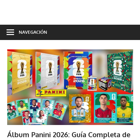
Saltar
al
Aquí
contenido
encontraras
NAVEGACIÓN
todo
para
tu
celular
Álbum Panini 2026: Guía Completa de