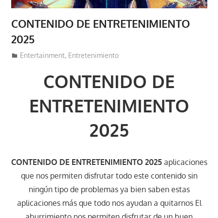
CONTENIDO DE ENTRETENIMIENTO
2025
26 de noviembre de 2023
Lucas Espinal
Entertainment
,
Entretenimiento
CONTENIDO DE
ENTRETENIMIENTO
2025
CONTENIDO DE ENTRETENIMIENTO 2025
aplicaciones
que nos permiten disfrutar todo este contenido sin
ningún tipo de problemas ya bien saben estas
aplicaciones más que todo nos ayudan a quitarnos El
aburrimiento nos permiten disfrutar de un buen