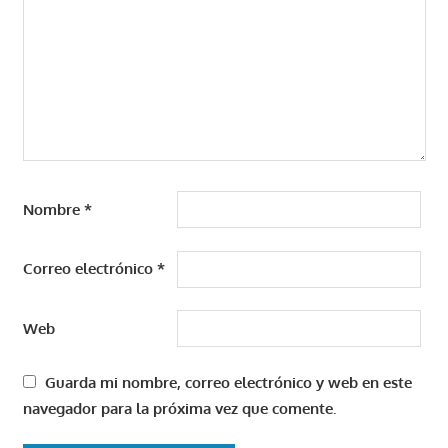
Nombre
*
Correo electrónico
*
Web
Guarda mi nombre, correo electrónico y web en este
navegador para la próxima vez que comente.