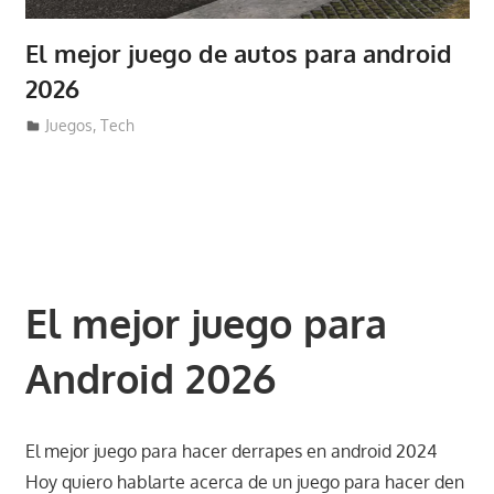
El mejor juego de autos para android
2026
13 de diciembre de 2023
Lucas Espinal
Juegos
,
Tech
El mejor juego para
Android 2026
El mejor juego para hacer derrapes en android 2024
Hoy quiero hablarte acerca de un juego para hacer den