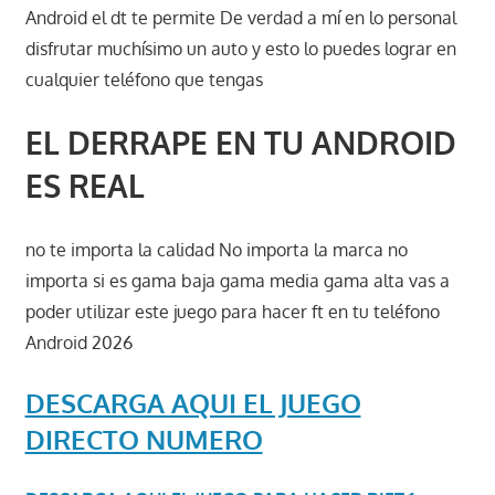
Android el dt te permite De verdad a mí en lo personal
disfrutar muchísimo un auto y esto lo puedes lograr en
cualquier teléfono que tengas
EL DERRAPE EN TU ANDROID
ES REAL
no te importa la calidad No importa la marca no
importa si es gama baja gama media gama alta vas a
poder utilizar este juego para hacer ft en tu teléfono
Android 2026
DESCARGA AQUI EL JUEGO
DIRECTO NUMERO