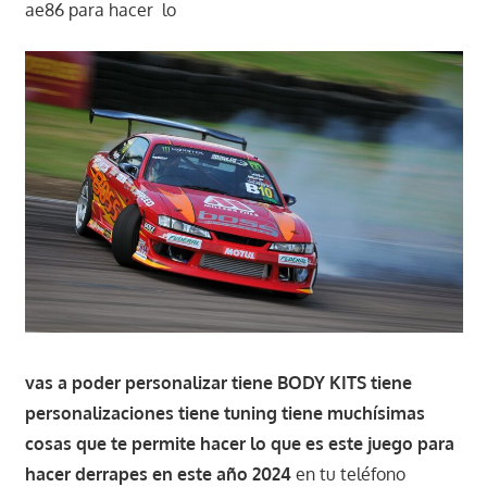
ae86 para hacer lo
vas a poder personalizar tiene BODY KITS tiene
personalizaciones tiene tuning tiene muchísimas
cosas que te permite hacer lo que es este juego para
hacer derrapes en este año 2024
en tu teléfono