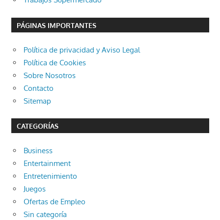
PÁGINAS IMPORTANTES
Política de privacidad y Aviso Legal
Política de Cookies
Sobre Nosotros
Contacto
Sitemap
CATEGORÍAS
Business
Entertainment
Entretenimiento
Juegos
Ofertas de Empleo
Sin categoría