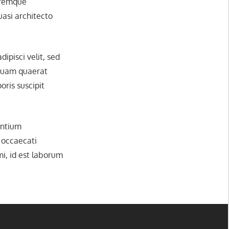
loremque
uasi architecto
ipisci velit, sed
quam quaerat
ris suscipit
entium
t occaecati
mi, id est laborum