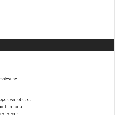
 molestiae
epe eveniet ut et
ic tenetur a
perferendis