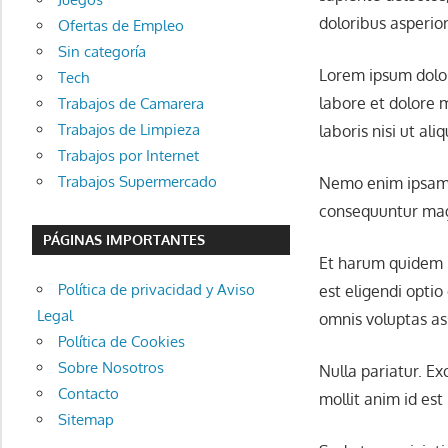
doloribus asperior
Ofertas de Empleo
Sin categoría
Lorem ipsum dolor
Tech
labore et dolore 
Trabajos de Camarera
Trabajos de Limpieza
laboris nisi ut a
Trabajos por Internet
Trabajos Supermercado
Nemo enim ipsam v
consequuntur magn
PÁGINAS IMPORTANTES
Et harum quidem r
Política de privacidad y Aviso
est eligendi opti
Legal
omnis voluptas as
Política de Cookies
Sobre Nosotros
Nulla pariatur. Ex
Contacto
mollit anim id est
Sitemap