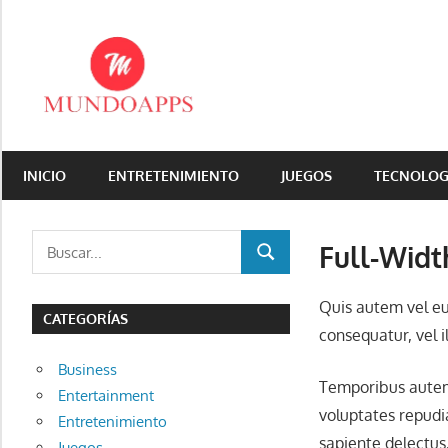
Saltar
al
contenido
Aquí
encontraras
INICIO
ENTRETENIMIENTO
JUEGOS
TECNOLOG
todo
para
tu
Buscar:
Full-Widt
BUSCAR
celular
Quis autem vel eu
CATEGORÍAS
consequatur, vel i
Business
Temporibus autem 
Entertainment
voluptates repudi
Entretenimiento
sapiente delectus
Juegos