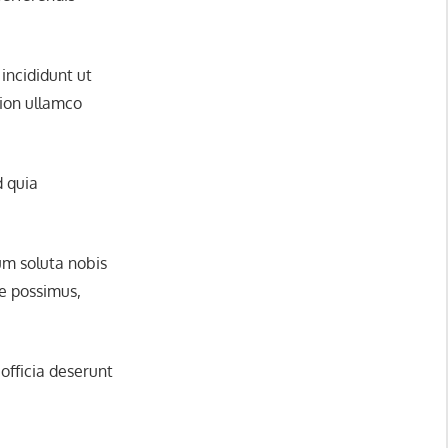
incididunt ut
tion ullamco
d quia
um soluta nobis
e possimus,
 officia deserunt