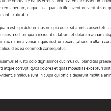
is unde omnis iste natus error sit voluptatem accusantium do
 rem aperiam, eaque ipsa quae ab illo inventore veritatis et q
a sunt explicabo.
am est, qui dolorem ipsum quia dolor sit amet, consectetur, ad
 eius modi tempora incidunt ut labore et dolore magnam ali
im ad minima veniam, quis nostrum exercitationem ullam corpo
ut aliquid ex ea commodi consequatur.
cusamus et iusto odio dignissimos ducimus qui blanditiis praes
ti atque corrupti quos dolores et quas molestias excepturi sin
vident, similique sunt in culpa qui officia deserunt mollitia ani