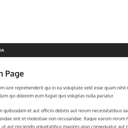
IA
h Page
m iure reprehenderit qui in ea voluptate velit esse quam nihil
llum qui dolorem eum fugiat quo voluptas nulla pariatur.
quibusdam et aut officiis debitis aut rerum necessitatibus sa
andae sint et molestiae non recusandae. Itaque earum rerum h
, ut aut reiciendis voluptatibus maiores alias consequatur aut 