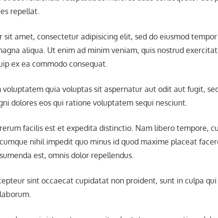
es repellat.
 sit amet, consectetur adipisicing elit, sed do eiusmod tempor 
magna aliqua. Ut enim ad minim veniam, quis nostrud exercita
liquip ex ea commodo consequat.
oluptatem quia voluptas sit aspernatur aut odit aut fugit, se
i dolores eos qui ratione voluptatem sequi nesciunt.
erum facilis est et expedita distinctio. Nam libero tempore, c
o cumque nihil impedit quo minus id quod maxime placeat facer
sumenda est, omnis dolor repellendus.
cepteur sint occaecat cupidatat non proident, sunt in culpa qui
 laborum.