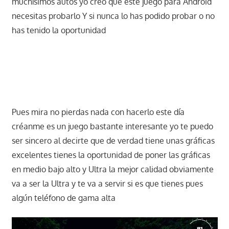
muchísimos autos yo creo que este juego para Android
necesitas probarlo Y si nunca lo has podido probar o no
has tenido la oportunidad
Pues mira no pierdas nada con hacerlo este día
créanme es un juego bastante interesante yo te puedo
ser sincero al decirte que de verdad tiene unas gráficas
excelentes tienes la oportunidad de poner las gráficas
en medio bajo alto y Ultra la mejor calidad obviamente
va a ser la Ultra y te va a servir si es que tienes pues
algún teléfono de gama alta