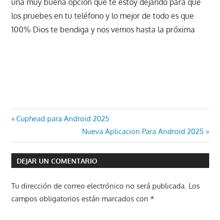
una muy buena opción que te estoy dejando para que
los pruebes en tu teléfono y lo mejor de todo es que
100% Dios te bendiga y nos vemos hasta la próxima
Navegación
Entrada
Cuphead para Android 2025
anterior:
Entrada
Nueva Aplicacion Para Android 2025
de
siguiente:
entradas
DEJAR UN COMENTARIO
Tu dirección de correo electrónico no será publicada.
Los
campos obligatorios están marcados con
*