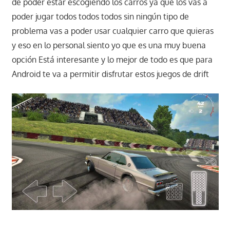
de poder estar escogiendo los carros ya que los vas a
poder jugar todos todos todos sin ningún tipo de
problema vas a poder usar cualquier carro que quieras
y eso en lo personal siento yo que es una muy buena
opción Está interesante y lo mejor de todo es que para
Android te va a permitir disfrutar estos juegos de drift