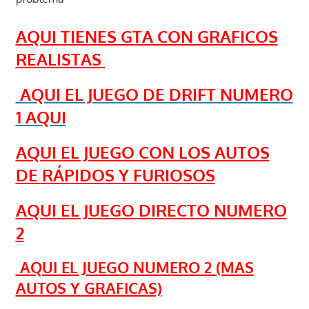
AQUI TIENES GTA CON GRAFICOS
REALISTAS
AQUI EL JUEGO DE DRIFT NUMERO
1 AQUI
AQUI EL JUEGO CON LOS AUTOS
DE RÁPIDOS Y FURIOSOS
AQUI EL JUEGO DIRECTO NUMERO
2
AQUI EL JUEGO NUMERO 2 (MAS
AUTOS Y GRAFICAS)