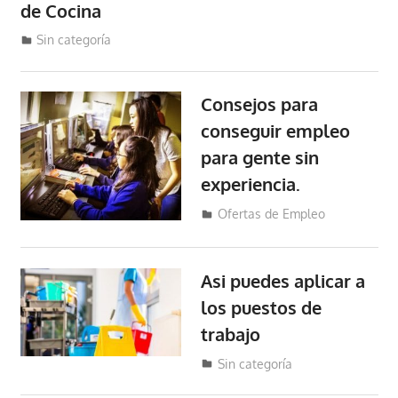
de Cocina
24 de noviembre de 2023
Lucas Espinal
Sin categoría
Consejos para
conseguir empleo
para gente sin
experiencia.
3 de mayo de 2022
Lucas Espinal
Ofertas de Empleo
Asi puedes aplicar a
los puestos de
trabajo
2 de marzo de 2022
Lucas Espinal
Sin categoría