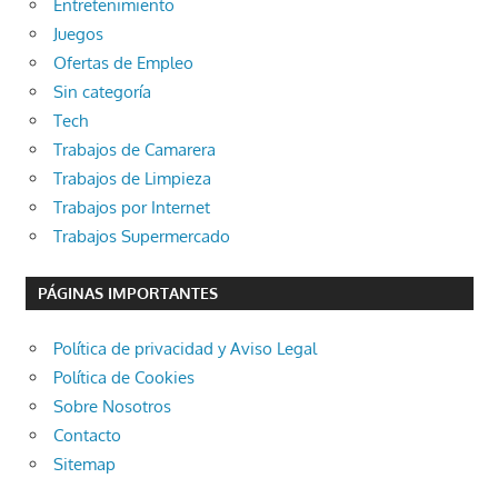
Entretenimiento
Juegos
Ofertas de Empleo
Sin categoría
Tech
Trabajos de Camarera
Trabajos de Limpieza
Trabajos por Internet
Trabajos Supermercado
PÁGINAS IMPORTANTES
Política de privacidad y Aviso Legal
Política de Cookies
Sobre Nosotros
Contacto
Sitemap